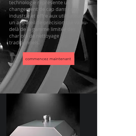
technologie représente un
changement de cap dans cette
industrie et offre aux utilisateurs
un appareil de précision qui va au-
delà de la gamme limitée des
chariots de nettoyage
traditionnels.
commencez maintenant