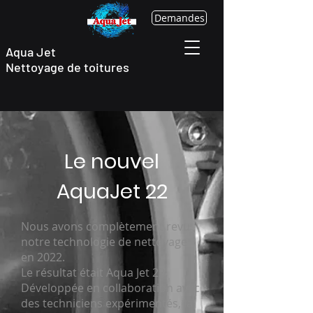
Demandes
Aqua Jet
Nettoyage
de toitures
Le nouvel
AquaJet 22
Nous avons complètement revu
notre technologie de nettoyage
en 2022.
Le résultat était Aqua Jet 22.
Développée en collaboration avec
des techniciens expérimentés, la