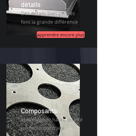
détails
Des détails bien pensés
font la grande différence
apprendre encore plus
Composants
Matériaux de haute qualité
parfaitement traité