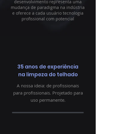
desenvolvimento representa uma
mudança de paradigma na indústria
e oferece a cada usuário tecnologia
profissional com potencial
35 anos de experiência
na limpeza do telhado
A nossa ideia: de profissionais
para profissionais. Projetado para
uso permanente.