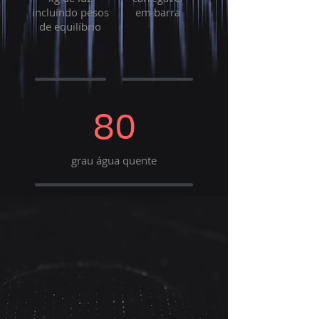
incluindo pesos
em barra
de equilíbrio
80
grau água quente