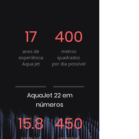
17
400
anos de
metros
experiência
quadrados
Aqua Jet
por dia possível
AquaJet 22 em
números
15.8
450
kg de luz
carregável