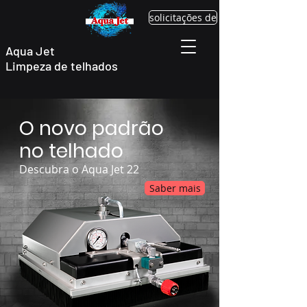
solicitações de
Aqua Jet
Limpeza de telhados
O novo padrão
no telhado
Descubra o Aqua Jet 22
Saber mais