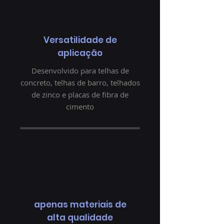
Versatilidade de
aplicação
Desenvolvido para telhas de
concreto, telhas de barro, telhados
de zinco e placas de fibra de
cimento
apenas materiais de
alta qualidade