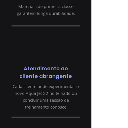
Materiais de primeira classe
garantem longa durabilidade.
Atendimento ao
cliente abrangente
Cada cliente pode experimentar o
novo Aqua Jet 22 no telhado ou
concluir uma sessão de
treinamento conosco