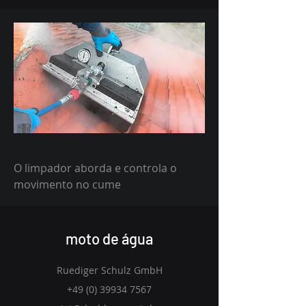
O limpador aborda e controla o
movimento no cume
moto de água
Ruediger Schulz GmbH
+49 (0) 39934 7567