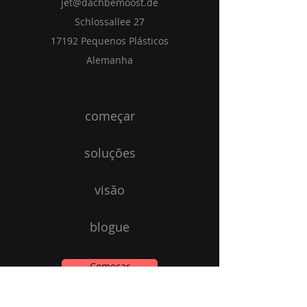
jet@dachbemoost.de
Schlossallee 27
17192 Pequenos Plásticos
Alemanha
começar
soluções
visão
blogue
Começar