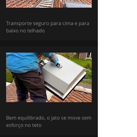
Transporte seguro para cima e para
baixo no telhado
Bem equilibrado, o jato se move sem
esforço no teto